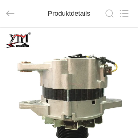
Motor(Guangzhou)
Mechanical
parts
Co.,
Produktdetails
Ltd..
All
Rights
Reserved.
HAUS
PRODUKTE
VIDEOS
VR
SHOW
ÜBER
UNS