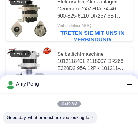
Elektrischer Klimaanlagen-
Generator 24V 80A 74-46
600-825-6110 DR257 6BT
R220-5 R305
Verhandelbar MOQ:2
TRETEN SIE MIT UNS IN
VERBINDUNG
Selbstlichtmaschine
1012118401 2118007 DR266
E320D2 95A 12PK 101211-
8400
Verhandelbar MOQ:2
Amy Peng
TRETEN SIE MIT UNS IN
VERBINDUNG
11:30 AM
Beliebte Kategorien
Alle
Good day, what product are you looking for?
Anlasser-Motor
Elektrostarter-Motor