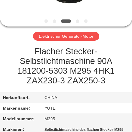
FABRIK-
AUSFLUG
Elektrischer Generator-Motor
QUALITÄTSKONTROLLE
Flacher Stecker-
TRETEN
Selbstlichtmaschine 90A
SIE
181200-5303 M295 4HK1
MIT
ZAX230-3 ZAX250-3
UNS
IN
Herkunftsort:
CHINA
VERBINDUNG
Markenname:
YUTE
Modellnummer:
M295
FORDERN
Markieren:
,
Selbstlichtmaschine des flachen Stecker-M295