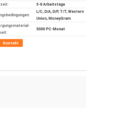
zeit:
5-8 Arbeitstage
L/C, D/A, D/P, T/T, Western
ngsbedingungen:
Union, MoneyGram
rgungsmaterial-
5000 PC-Monat
keit:
Kontakt