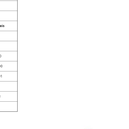
eis
0
00
01
3