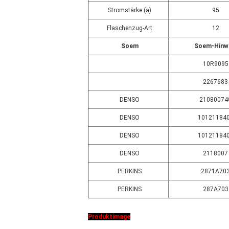
Stromstärke (a)
95
Flaschenzug-Art
12
Soem
Soem-Hinw
10R9095
2267683
DENSO
21080074
DENSO
10121184
DENSO
10121184
DENSO
2118007
PERKINS
2871A70
PERKINS
287A703
Produktimage