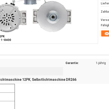
Liefer
Zahlu
Verso
Fähig
Garantie:
1-jährig
lichtmaschine 12PK
Selbstlichtmaschine DR266
,