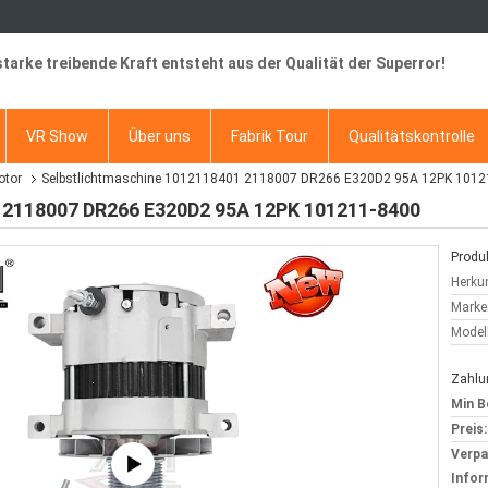
starke treibende Kraft entsteht aus der Qualität der Superror!
VR Show
Über uns
Fabrik Tour
Qualitätskontrolle
otor
Selbstlichtmaschine 1012118401 2118007 DR266 E320D2 95A 12PK 1012
 2118007 DR266 E320D2 95A 12PK 101211-8400
Produk
Herkun
Marke
Model
Zahlu
Min B
Preis:
Verp
Infor