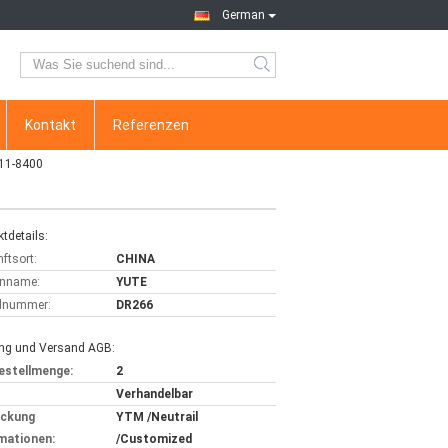
German
Kontakt
Referenzen
11-8400
tdetails:
ftsort:
CHINA
nname:
YUTE
lnummer:
DR266
ng und Versand AGB:
estellmenge:
2
Verhandelbar
ackung
YTM /Neutrail
mationen:
/Customized