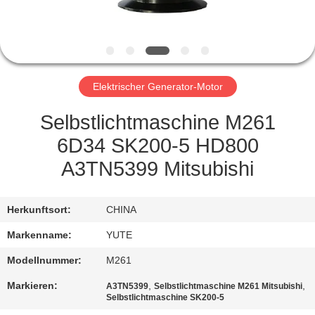
FABRIK-
AUSFLUG
Elektrischer Generator-Motor
QUALITÄTSKONTROLLE
Selbstlichtmaschine M261
TRETEN
6D34 SK200-5 HD800
SIE
A3TN5399 Mitsubishi
MIT
UNS
Herkunftsort:
CHINA
IN
Markenname:
YUTE
VERBINDUNG
Modellnummer:
M261
Markieren:
,
,
A3TN5399
Selbstlichtmaschine M261 Mitsubishi
FORDERN
Selbstlichtmaschine SK200-5