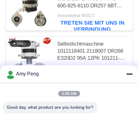
600-825-6110 DR257 6BT
R220-5 R305
Verhandelbar MOQ:2
TRETEN SIE MIT UNS IN
VERBINDUNG
Selbstlichtmaschine
1012118401 2118007 DR266
E320D2 95A 12PK 101211-
8400
Verhandelbar MOQ:2
Amy Peng
TRETEN SIE MIT UNS IN
VERBINDUNG
3:50 AM
Beliebte Kategorien
Alle
Good day, what product are you looking for?
Anlasser-Motor
Elektrostarter-Motor