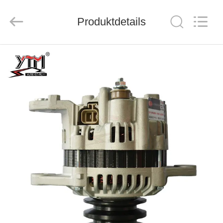
Motor(Guangzhou)
Mechanical
parts
Co.,
Produktdetails
Ltd..
All
Rights
Reserved.
HAUS
PRODUKTE
VIDEOS
VR
SHOW
ÜBER
UNS