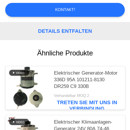
SIE EIN
KONTAKT!
ZITAT
SITEMAP
DETAILS ENTFALTEN
DATENSCHUTZRICHTLINIE
Ähnliche Produkte
Elektrischer Generator-Motor
336D 95A 101211-8130
DR259 C9 330B
Verhandelbar MOQ:2
TRETEN SIE MIT UNS IN
VERBINDUNG
Elektrischer Klimaanlagen-
Generator 24V 80A 74-46