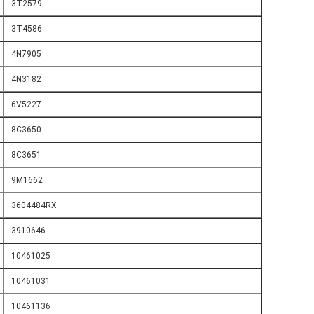
3T2579
3T4586
4N7905
4N3182
6V5227
8C3650
8C3651
9M1662
3604484RX
3910646
10461025
10461031
10461136