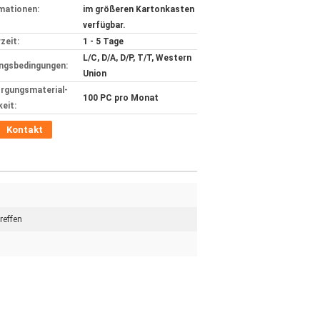
mationen:
im größeren Kartonkasten
verfügbar.
zeit:
1 - 5 Tage
L/C, D/A, D/P, T/T, Western
ngsbedingungen:
Union
rgungsmaterial-
100 PC pro Monat
keit:
Kontakt
reffen