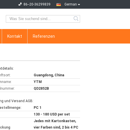
86--20-36299839
German
Kontakt
Referenzen
tdetails:
ftsort:
Guangdong, China
nname:
YTM
lnummer:
QD2852B
ng und Versand AGB:
estellmenge:
PC 1
130 - 180 USD per set
Jedes mit Kartonkasten,
ackung
vier Farben sind, 2 bis 4 PC