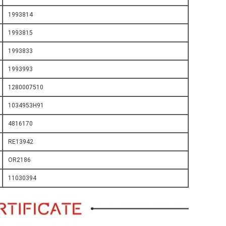
1993814
1993815
1993833
1993993
1280007510
1034953H91
4816170
RE13942
OR2186
11030394