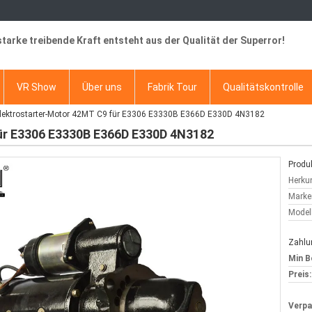
starke treibende Kraft entsteht aus der Qualität der Superror!
VR Show
Über uns
Fabrik Tour
Qualitätskontrolle
lektrostarter-Motor 42MT C9 für E3306 E3330B E366D E330D 4N3182
ür E3306 E3330B E366D E330D 4N3182
Produk
Herkun
Marke
Model
Zahlu
Min B
Preis:
Verp