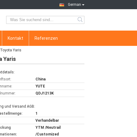
German
Kontakt
Referenzen
Toyota Yaris
 Yaris
tdetails:
ftsort:
China
nname:
YUTE
lnummer:
QDJ1213K
ng und Versand AGB:
estellmenge:
1
Verhandelbar
ackung
YTM /Neutrail
mationen:
/Customized