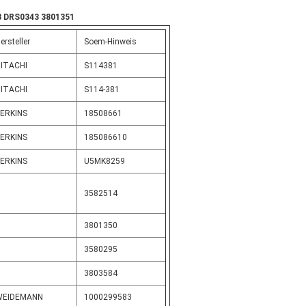
8 DRS0343 3801351
ersteller
Soem-Hinweis
ITACHI
S114381
ITACHI
S114-381
ERKINS
18508661
ERKINS
185086610
ERKINS
U5MK8259
3582514
3801350
3580295
3803584
WEIDEMANN
1000299583