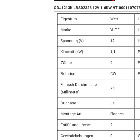
QDJ1213K LRS02328 12V 1.6KW 9T 000110707
Eigentum
Wert
H
Marke
YUTE
H
Spannung (V)
12
H
Kilowatt (kW)
1,1
P
Zähne
9
P
Rotation
CW
P
Flansch-Durchmesser
74
(Millimeter)
Bugnase
Ja
Montage-Art
Flansch
Entlüftungslöcher
2
Gewindebohrungen
0