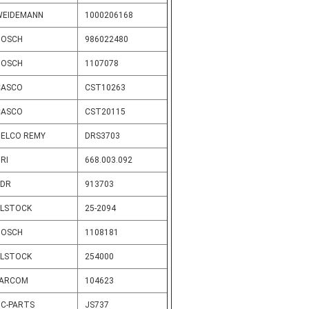
WEIDEMANN
1000206168
BOSCH
986022480
BOSCH
1107078
CASCO
CST10263
CASCO
CST20115
DELCO REMY
DRS3703
RI
668.003.092
EDR
913703
ELSTOCK
25-2094
BOSCH
1108181
ELSTOCK
254000
FARCOM
104623
HC-PARTS
JS737