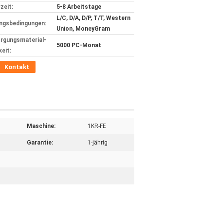
zeit:
5-8 Arbeitstage
L/C, D/A, D/P, T/T, Western
ngsbedingungen:
Union, MoneyGram
rgungsmaterial-
5000 PC-Monat
keit:
Kontakt
Maschine:
1KR-FE
Garantie:
1-jährig