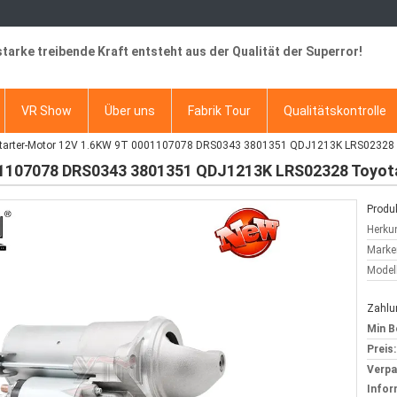
starke treibende Kraft entsteht aus der Qualität der Superror!
VR Show
Über uns
Fabrik Tour
Qualitätskontrolle
tarter-Motor 12V 1.6KW 9T 0001107078 DRS0343 3801351 QDJ1213K LRS02328 
01107078 DRS0343 3801351 QDJ1213K LRS02328 Toyota
Produk
Herkun
Marke
Model
Zahlu
Min B
Preis:
Verp
Infor