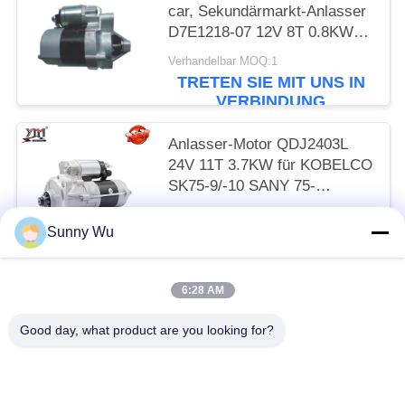
car, Sekundärmarkt-Anlasser
D7E1218-07 12V 8T 0.8KW
CW
Verhandelbar MOQ:1
TRETEN SIE MIT UNS IN
VERBINDUNG
Anlasser-Motor QDJ2403L
24V 11T 3.7KW für KOBELCO
SK75-9/-10 SANY 75-
9/-10/4LE2
Verhandelbar MOQ:1
Sunny Wu
TRETEN SIE MIT UNS IN
VERBINDUNG
6:28 AM
Beliebte Kategorien
Alle
Good day, what product are you looking for?
Anlasser-Motor
Elektrostarter-Motor