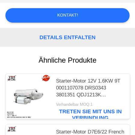
SIE EIN
ZITAT
KONTAKT!
SITEMAP
DETAILS ENTFALTEN
DATENSCHUTZRICHTLINIE
Ähnliche Produkte
Starter-Motor 12V 1.6KW 9T
0001107078 DRS0343
3801351 QDJ1213K
LRS02328 Toyota Yaris
Verhandelbar MOQ:1
TRETEN SIE MIT UNS IN
VERBINDUNG
Starter-Motor D7E6/22 French