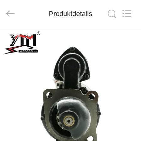
Motor(Guangzhou)
Mechanical
parts
Co.,
Produktdetails
Ltd..
All
Rights
Reserved.
HAUS
PRODUKTE
VIDEOS
VR
SHOW
ÜBER
UNS