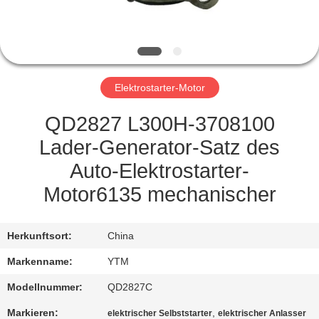
FABRIK-
AUSFLUG
Elektrostarter-Motor
QUALITÄTSKONTROLLE
QD2827 L300H-3708100
TRETEN
Lader-Generator-Satz des
SIE
Auto-Elektrostarter-
MIT
Motor6135 mechanischer
UNS
IN
Herkunftsort:
China
VERBINDUNG
Markenname:
YTM
Modellnummer:
QD2827C
FORDERN
Markieren:
,
elektrischer Selbststarter
elektrischer Anlasser