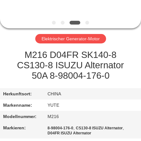
FABRIK-
AUSFLUG
Elektrischer Generator-Motor
QUALITÄTSKONTROLLE
M216 D04FR SK140-8
TRETEN
CS130-8 ISUZU Alternator
SIE
50A 8-98004-176-0
MIT
UNS
Herkunftsort:
CHINA
IN
Markenname:
YUTE
VERBINDUNG
Modellnummer:
M216
Markieren:
,
,
8-98004-176-0
CS130-8 ISUZU Alternator
FORDERN
D04FR ISUZU Alternator