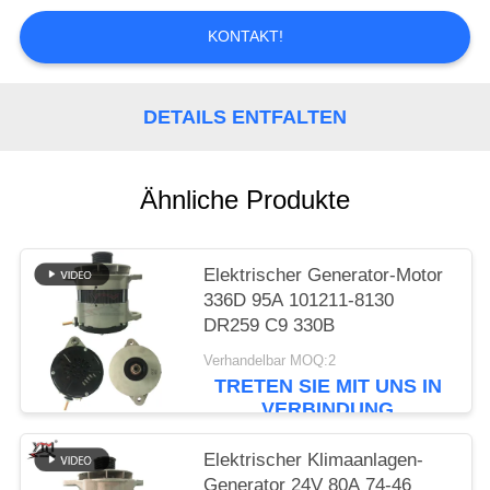
SIE EIN
KONTAKT!
ZITAT
SITEMAP
DETAILS ENTFALTEN
DATENSCHUTZRICHTLINIE
Ähnliche Produkte
Elektrischer Generator-Motor
336D 95A 101211-8130
DR259 C9 330B
Verhandelbar MOQ:2
TRETEN SIE MIT UNS IN
VERBINDUNG
Elektrischer Klimaanlagen-
Generator 24V 80A 74-46