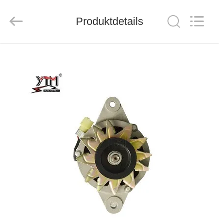
Motor(Guangzhou)
Mechanical
parts
Co.,
Produktdetails
Ltd..
All
Rights
Reserved.
HAUS
PRODUKTE
VIDEOS
VR
SHOW
ÜBER
UNS