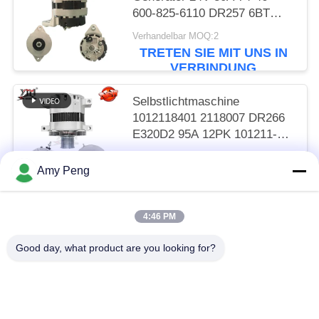
600-825-6110 DR257 6BT
R220-5 R305
Verhandelbar MOQ:2
TRETEN SIE MIT UNS IN
VERBINDUNG
Selbstlichtmaschine
1012118401 2118007 DR266
E320D2 95A 12PK 101211-
8400
Verhandelbar MOQ:2
Amy Peng
TRETEN SIE MIT UNS IN
VERBINDUNG
4:46 PM
Beliebte Kategorien
Alle
Good day, what product are you looking for?
Anlasser-Motor
Elektrostarter-Motor