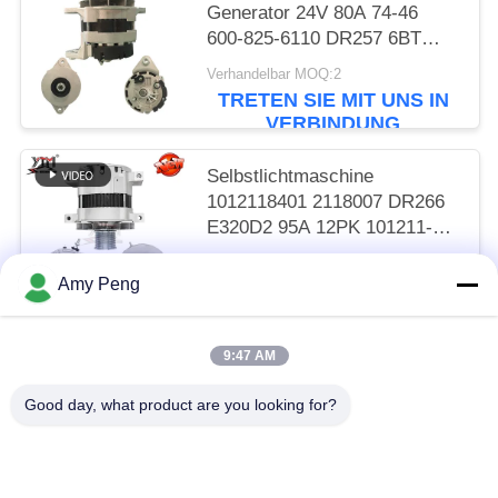
Generator 24V 80A 74-46
600-825-6110 DR257 6BT
R220-5 R305
Verhandelbar MOQ:2
TRETEN SIE MIT UNS IN
VERBINDUNG
Selbstlichtmaschine
1012118401 2118007 DR266
E320D2 95A 12PK 101211-
8400
Verhandelbar MOQ:2
Amy Peng
TRETEN SIE MIT UNS IN
VERBINDUNG
9:47 AM
Beliebte Kategorien
Alle
Good day, what product are you looking for?
Anlasser-Motor
Elektrostarter-Motor