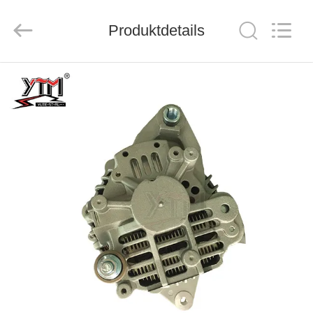
Motor(Guangzhou)
Mechanical
parts
Co.,
Produktdetails
Ltd..
All
Rights
Reserved.
HAUS
PRODUKTE
VIDEOS
VR
SHOW
ÜBER
UNS