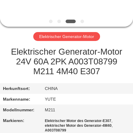
FABRIK-
AUSFLUG
Elektrischer Generator-Motor
QUALITÄTSKONTROLLE
Elektrischer Generator-Motor
TRETEN
24V 60A 2PK A003T08799
SIE
M211 4M40 E307
MIT
UNS
Herkunftsort:
CHINA
IN
Markenname:
YUTE
VERBINDUNG
Modellnummer:
M211
Markieren:
,
Elektrischer Motor des Generator-E307
FORDERN
,
elektrischer Motor des Generator-4M40
A003T08799