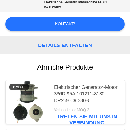
SIE EIN
,
Elektrische Selbstlichtmaschine 6HK1
A4TU5485
ZITAT
KONTAKT!
SITEMAP
DETAILS ENTFALTEN
DATENSCHUTZRICHTLINIE
Ähnliche Produkte
Elektrischer Generator-Motor
336D 95A 101211-8130
DR259 C9 330B
Verhandelbar MOQ:2
TRETEN SIE MIT UNS IN
VERBINDUNG