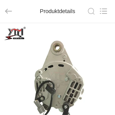
Motor(Guangzhou)
Mechanical
parts
Co.,
Produktdetails
Ltd..
All
Rights
Reserved.
HAUS
PRODUKTE
VIDEOS
VR
SHOW
ÜBER
UNS