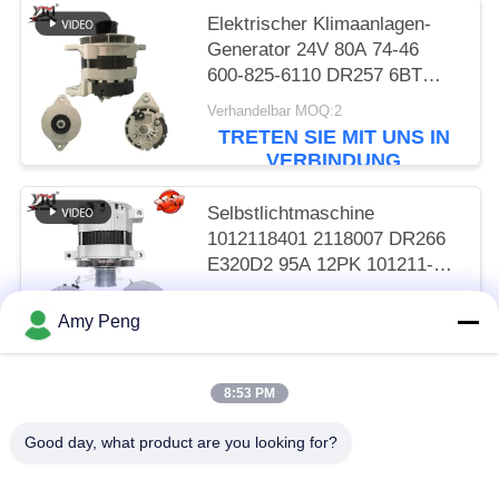
Elektrischer Klimaanlagen-
Generator 24V 80A 74-46
600-825-6110 DR257 6BT
R220-5 R305
Verhandelbar MOQ:2
TRETEN SIE MIT UNS IN
VERBINDUNG
Selbstlichtmaschine
1012118401 2118007 DR266
E320D2 95A 12PK 101211-
8400
Verhandelbar MOQ:2
Amy Peng
TRETEN SIE MIT UNS IN
VERBINDUNG
8:53 PM
Beliebte Kategorien
Alle
Good day, what product are you looking for?
Anlasser-Motor
Elektrostarter-Motor