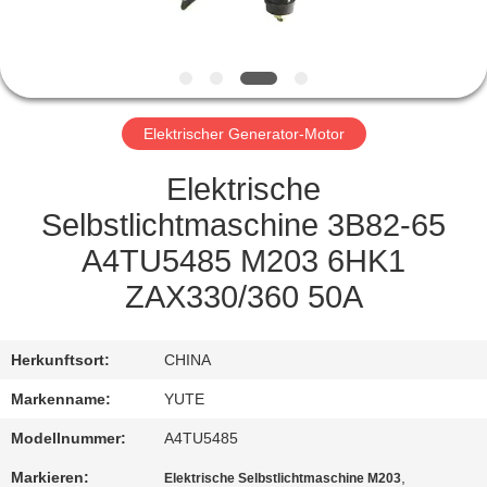
FABRIK-
AUSFLUG
Elektrischer Generator-Motor
QUALITÄTSKONTROLLE
Elektrische
TRETEN
Selbstlichtmaschine 3B82-65
SIE
A4TU5485 M203 6HK1
MIT
ZAX330/360 50A
UNS
IN
Herkunftsort:
CHINA
VERBINDUNG
Markenname:
YUTE
Modellnummer:
A4TU5485
FORDERN
Markieren:
,
Elektrische Selbstlichtmaschine M203