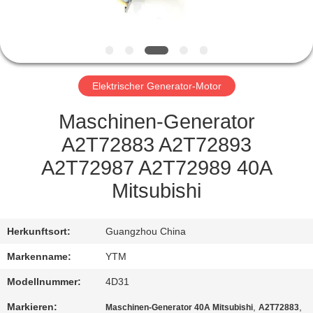
FABRIK-
AUSFLUG
Elektrischer Generator-Motor
QUALITÄTSKONTROLLE
Maschinen-Generator
TRETEN
A2T72883 A2T72893
SIE
A2T72987 A2T72989 40A
MIT
Mitsubishi
UNS
IN
Herkunftsort:
Guangzhou China
VERBINDUNG
Markenname:
YTM
Modellnummer:
4D31
FORDERN
Markieren:
,
,
Maschinen-Generator 40A Mitsubishi
A2T72883