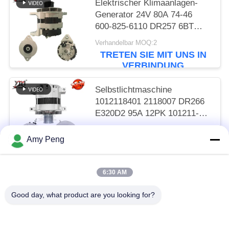
Elektrischer Klimaanlagen-
Generator 24V 80A 74-46
600-825-6110 DR257 6BT
R220-5 R305
Verhandelbar MOQ:2
TRETEN SIE MIT UNS IN
VERBINDUNG
Selbstlichtmaschine
1012118401 2118007 DR266
E320D2 95A 12PK 101211-
8400
Verhandelbar MOQ:2
Amy Peng
TRETEN SIE MIT UNS IN
VERBINDUNG
6:30 AM
Beliebte Kategorien
Alle
Good day, what product are you looking for?
Anlasser-Motor
Elektrostarter-Motor