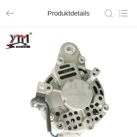
Motor(Guangzhou)
Mechanical
parts
Co.,
Produktdetails
Ltd..
All
Rights
Reserved.
HAUS
PRODUKTE
VIDEOS
VR
SHOW
ÜBER
UNS