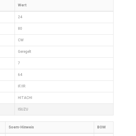
Wert
24
80
CW
Geregelt
7
64
IF/IR
HITACHI
ISUZU
Soem-Hinweis
BOM