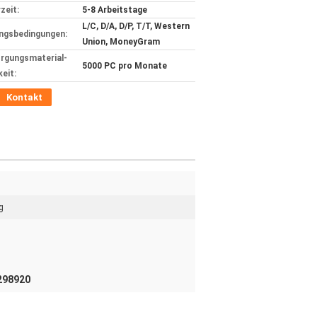
zeit:
5-8 Arbeitstage
L/C, D/A, D/P, T/T, Western
ngsbedingungen:
Union, MoneyGram
rgungsmaterial-
5000 PC pro Monate
keit:
Kontakt
g
298920