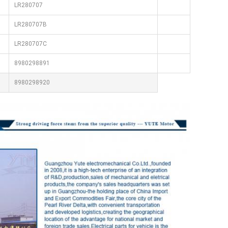
LR280707
LR280707B
LR280707C
8980298891
8980298920