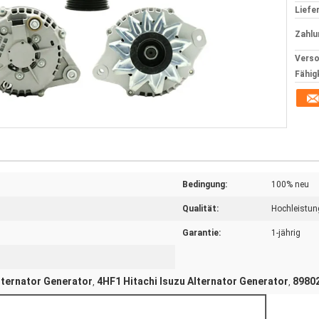
Liefer
Zahlu
Verso
Fähig
Bedingung:
100% neu
Qualität:
Hochleistun
Garantie:
1-jährig
lternator Generator
4HF1 Hitachi Isuzu Alternator Generator
8980
,
,