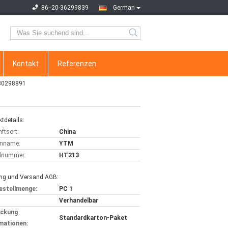
86--20-36299839
German
Kontakt
Referenzen
980298891
tdetails:
ftsort:
China
nname:
YTM
lnummer:
HT213
ng und Versand AGB:
estellmenge:
PC 1
Verhandelbar
ackung
Standardkarton-Paket
mationen: