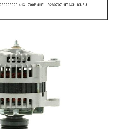
 8980298920 4HG1 700P 4HF1 LR280707 HITACHI ISUZU