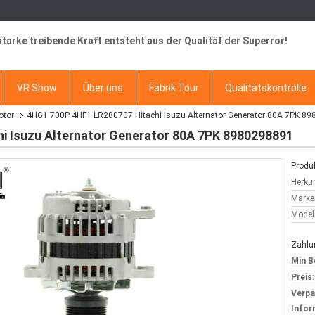
starke treibende Kraft entsteht aus der Qualität der Superror!
VR Show
Über uns
Fabrik Tour
Qualitätskontrolle
otor
4HG1 700P 4HF1 LR280707 Hitachi Isuzu Alternator Generator 80A 7PK 8
i Isuzu Alternator Generator 80A 7PK 8980298891
Produk
Herkun
Marke
Model
Zahlu
Min B
Preis:
Verp
Infor