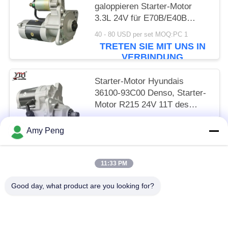
galoppieren Starter-Motor
3.3L 24V für E70B/E40B
M2T64272 langsam
40 - 80 USD per set MOQ:PC 1
TRETEN SIE MIT UNS IN
VERBINDUNG
Starter-Motor Hyundais
36100-93C00 Denso, Starter-
Motor R215 24V 11T des
Bagger-6D16T
65 - 85 USD per set MOQ:PC 1
Amy Peng
TRETEN SIE MIT UNS IN
VERBINDUNG
11:33 PM
Beliebte Kategorien
Alle
Good day, what product are you looking for?
Anlasser-Motor
Elektrostarter-Motor