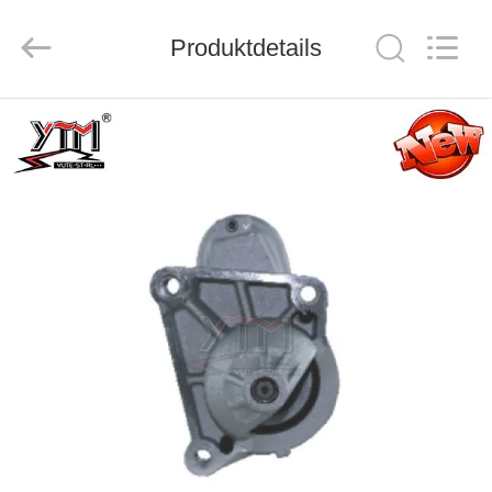
Motor(Guangzhou)
Mechanical
parts
Co.,
Produktdetails
Ltd..
All
Rights
Reserved.
HAUS
PRODUKTE
VIDEOS
VR
SHOW
ÜBER
UNS