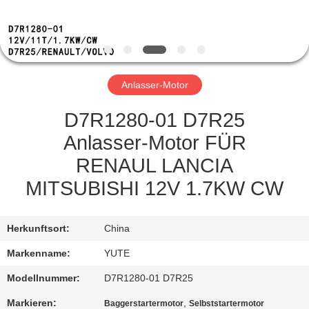
FABRIK-
AUSFLUG
Anlasser-Motor
QUALITÄTSKONTROLLE
D7R1280-01 D7R25
TRETEN
Anlasser-Motor FÜR
SIE
RENAUL LANCIA
MIT
MITSUBISHI 12V 1.7KW CW
UNS
IN
Herkunftsort:
China
VERBINDUNG
Markenname:
YUTE
Modellnummer:
D7R1280-01 D7R25
FORDERN
Markieren:
,
Baggerstartermotor
Selbststartermotor