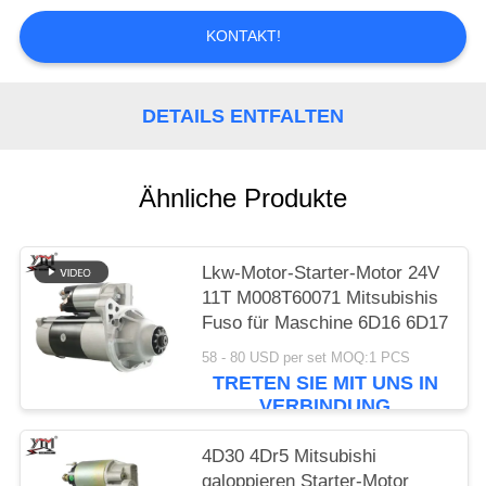
SIE EIN
KONTAKT!
ZITAT
SITEMAP
DETAILS ENTFALTEN
DATENSCHUTZRICHTLINIE
Ähnliche Produkte
Lkw-Motor-Starter-Motor 24V
11T M008T60071 Mitsubishis
Fuso für Maschine 6D16 6D17
58 - 80 USD per set MOQ:1 PCS
TRETEN SIE MIT UNS IN
VERBINDUNG
4D30 4Dr5 Mitsubishi
galoppieren Starter-Motor