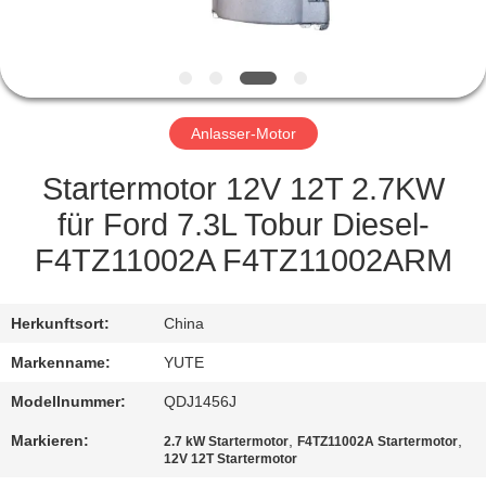
FABRIK-
AUSFLUG
Anlasser-Motor
QUALITÄTSKONTROLLE
Startermotor 12V 12T 2.7KW
TRETEN
für Ford 7.3L Tobur Diesel-
SIE
F4TZ11002A F4TZ11002ARM
MIT
UNS
Herkunftsort:
China
IN
Markenname:
YUTE
VERBINDUNG
Modellnummer:
QDJ1456J
Markieren:
,
,
2.7 kW Startermotor
F4TZ11002A Startermotor
FORDERN
12V 12T Startermotor