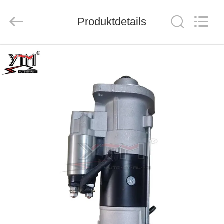
Motor(Guangzhou)
Mechanical
parts
Co.,
Produktdetails
Ltd..
All
Rights
Reserved.
HAUS
PRODUKTE
VIDEOS
VR
SHOW
ÜBER
UNS