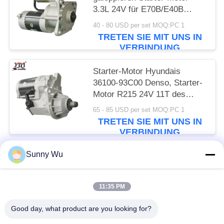
3.3L 24V für E70B/E40B
M2T64272 langsam
40 - 80 USD per set MOQ:PC 1
TRETEN SIE MIT UNS IN
VERBINDUNG
Starter-Motor Hyundais
36100-93C00 Denso, Starter-
Motor R215 24V 11T des
Bagger-6D16T
65 - 85 USD per set MOQ:PC 1
TRETEN SIE MIT UNS IN
VERBINDUNG
Sunny Wu
Beliebte Kategorien
Alle
11:35 PM
Anlasser-Motor
Elektrostarter-Motor
Good day, what product are you looking for?