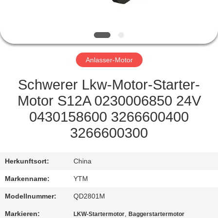
FABRIK-
AUSFLUG
Anlasser-Motor
QUALITÄTSKONTROLLE
Schwerer Lkw-Motor-Starter-
TRETEN
Motor S12A 0230006850 24V
SIE
0430158600 3266600400
MIT
3266600300
UNS
IN
Herkunftsort:
China
VERBINDUNG
Markenname:
YTM
Modellnummer:
QD2801M
FORDERN
Markieren:
,
LKW-Startermotor
Baggerstartermotor