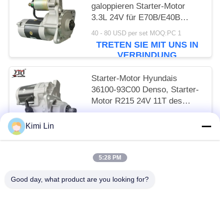
galoppieren Starter-Motor
3.3L 24V für E70B/E40B
M2T64272 langsam
40 - 80 USD per set MOQ:PC 1
TRETEN SIE MIT UNS IN
VERBINDUNG
Starter-Motor Hyundais
36100-93C00 Denso, Starter-
Motor R215 24V 11T des
Bagger-6D16T
65 - 85 USD per set MOQ:PC 1
Kimi Lin
TRETEN SIE MIT UNS IN
VERBINDUNG
5:28 PM
Beliebte Kategorien
Alle
Good day, what product are you looking for?
Anlasser-Motor
Elektrostarter-Motor