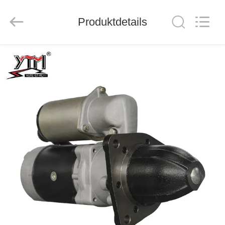
Motor(Guangzhou)
Mechanical
parts
Co.,
Produktdetails
Ltd..
All
Rights
Reserved.
HAUS
PRODUKTE
VIDEOS
VR
SHOW
ÜBER
UNS