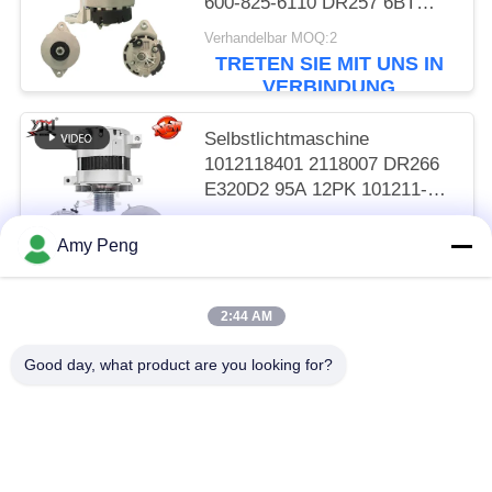
600-825-6110 DR257 6BT
R220-5 R305
Verhandelbar MOQ:2
TRETEN SIE MIT UNS IN
VERBINDUNG
Selbstlichtmaschine
1012118401 2118007 DR266
E320D2 95A 12PK 101211-
8400
Verhandelbar MOQ:2
Amy Peng
TRETEN SIE MIT UNS IN
VERBINDUNG
2:44 AM
Beliebte Kategorien
Alle
Good day, what product are you looking for?
Anlasser-Motor
Elektrostarter-Motor
Elektrischer Generator-Motor
Hochleistungs-Turbolader