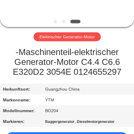
FABRIK-
AUSFLUG
Elektrischer Generator-Motor
QUALITÄTSKONTROLLE
-Maschinenteil-elektrischer
TRETEN
Generator-Motor C4.4 C6.6
SIE
E320D2 3054E 0124655297
MIT
UNS
Herkunftsort:
Guangzhou China
IN
Markenname:
YTM
VERBINDUNG
Modellnummer:
BO204
Markieren:
,
Baggergenerator
Dieselmotorgenerator
FORDERN