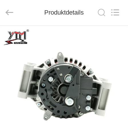
Motor(Guangzhou)
Mechanical
parts
Co.,
Produktdetails
Ltd..
All
Rights
Reserved.
HAUS
PRODUKTE
VIDEOS
VR
SHOW
ÜBER
UNS