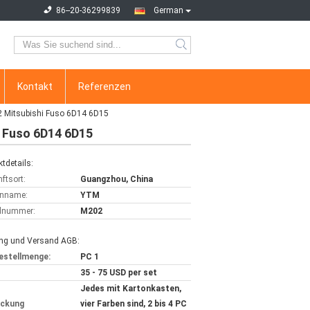
86--20-36299839
German
Kontakt
Referenzen
2 Mitsubishi Fuso 6D14 6D15
i Fuso 6D14 6D15
tdetails:
ftsort:
Guangzhou, China
nname:
YTM
lnummer:
M202
ng und Versand AGB:
estellmenge:
PC 1
35 - 75 USD per set
Jedes mit Kartonkasten,
ackung
vier Farben sind, 2 bis 4 PC