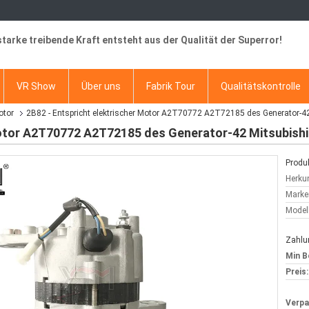
starke treibende Kraft entsteht aus der Qualität der Superror!
VR Show
Über uns
Fabrik Tour
Qualitätskontrolle
otor
2B82 - Entspricht elektrischer Motor A2T70772 A2T72185 des Generator-4
Motor A2T70772 A2T72185 des Generator-42 Mitsubish
Produk
Herkun
Marke
Model
Zahlu
Min B
Preis:
Verp