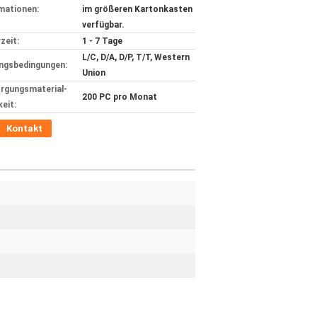
mationen:
im größeren Kartonkasten
verfügbar.
zeit:
1 - 7 Tage
L/C, D/A, D/P, T/T, Western
ngsbedingungen:
Union
rgungsmaterial-
200 PC pro Monat
keit:
Kontakt