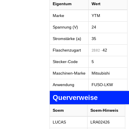
Eigentum
Wert
Marke
YTM
Spannung (V)
24
Stromstärke (a)
35
Flaschenzugart
42
2B82 -
Stecker-Code
5
Maschinen-Marke
Mitsubishi
Anwendung
FUSO-LKW
Querverweise
Soem
Soem-Hinweis
LUCAS
LRA02426