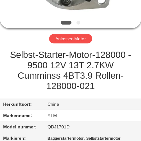
FABRIK-
AUSFLUG
Anlasser-Motor
QUALITÄTSKONTROLLE
Selbst-Starter-Motor-128000 -
TRETEN
9500 12V 13T 2.7KW
SIE
Cumminss 4BT3.9 Rollen-
MIT
128000-021
UNS
IN
Herkunftsort:
China
VERBINDUNG
Markenname:
YTM
Modellnummer:
QDJ1701D
FORDERN
Markieren:
,
Baggerstartermotor
Selbststartermotor