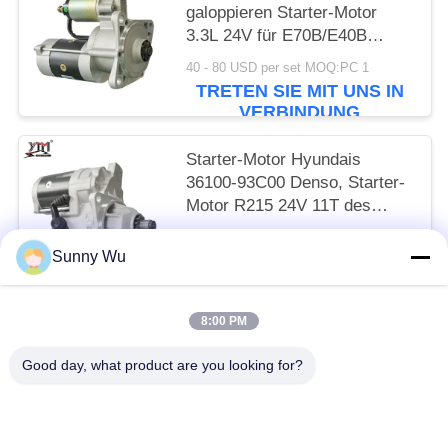
galoppieren Starter-Motor
3.3L 24V für E70B/E40B
M2T64272 langsam
40 - 80 USD per set MOQ:PC 1
TRETEN SIE MIT UNS IN
VERBINDUNG
Starter-Motor Hyundais
36100-93C00 Denso, Starter-
Motor R215 24V 11T des
Bagger-6D16T
65 - 85 USD per set MOQ:PC 1
Sunny Wu
TRETEN SIE MIT UNS IN
VERBINDUNG
8:00 PM
Beliebte Kategorien
Alle
Good day, what product are you looking for?
Anlasser-Motor
Elektrostarter-Motor