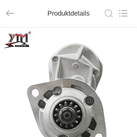
Motor(Guangzhou)
Mechanical
parts
Co.,
Produktdetails
Ltd..
All
Rights
Reserved.
HAUS
PRODUKTE
VIDEOS
VR
SHOW
ÜBER
UNS