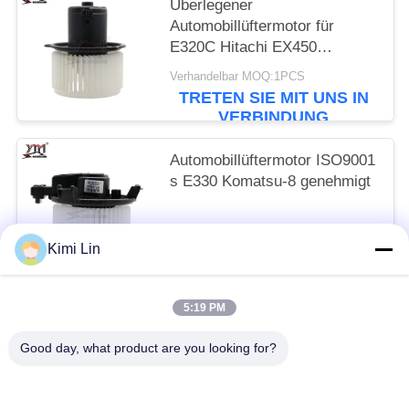
Überlegener
Automobillüftermotor für
E320C Hitachi EX450
Komatsu-6
Verhandelbar MOQ:1PCS
TRETEN SIE MIT UNS IN
VERBINDUNG
Automobillüftermotor ISO9001
s E330 Komatsu-8 genehmigt
Verhandelbar MOQ:1PCS
Kimi Lin
TRETEN SIE MIT UNS IN
VERBINDUNG
5:19 PM
Beliebte Kategorien
Alle
Good day, what product are you looking for?
Anlasser-Motor
Elektrostarter-Motor