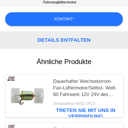
SIE EIN
Fahrzeuglüftermotor
ZITAT
KONTAKT!
SITEMAP
DETAILS ENTFALTEN
DATENSCHUTZRICHTLINIE
Ähnliche Produkte
Dauerhafter Wechselstrom-
Fan-Lüftermotor/Selbst- Welt-
60 Fahrwerk 12V 24V des
Lüftermotor-SDLG LG65
Verhandelbar MOQ:1PCS
TRETEN SIE MIT UNS IN
VERBINDUNG