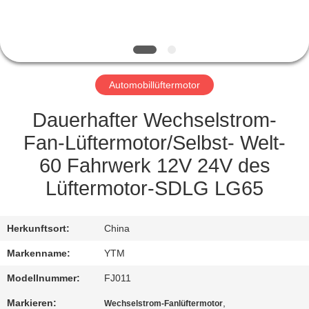
FABRIK-
AUSFLUG
Automobillüftermotor
QUALITÄTSKONTROLLE
Dauerhafter Wechselstrom-
TRETEN
Fan-Lüftermotor/Selbst- Welt-
SIE
60 Fahrwerk 12V 24V des
MIT
Lüftermotor-SDLG LG65
UNS
IN
Herkunftsort:
China
VERBINDUNG
Markenname:
YTM
Modellnummer:
FJ011
FORDERN
Markieren:
,
Wechselstrom-Fanlüftermotor