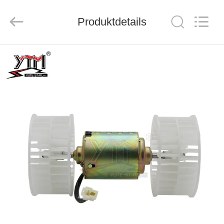
Motor(Guangzhou)
Mechanical
parts
Co.,
Produktdetails
Ltd..
All
Rights
Reserved.
HAUS
PRODUKTE
VIDEOS
VR
SHOW
ÜBER
UNS