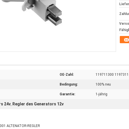
Liefer
Zahlu
Verso
Fähig
OE-Zahl:
119711300 1197311
Bedingung:
100% neu
Garantie:
1-jährig
rs 24v
Regler des Generators 12v
,
11301 ALTENATOR-REGLER