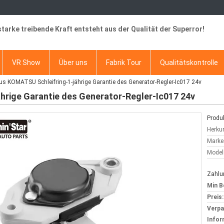
starke treibende Kraft entsteht aus der Qualität der Superror!
VR Show
Über uns
Fabrik Tour
Qualitätskontrolle
us KOMATSU Schleifring-1-jährige Garantie des Generator-Regler-Ic017 24v
hrige Garantie des Generator-Regler-Ic017 24v
Produk
Herkun
Marke
Model
Zahlu
Min B
Preis:
Verp
Infor