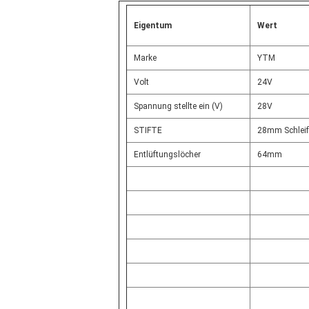
Eigentum
Wert
Marke
YTM
Volt
24V
Spannung stellte ein (V)
28V
STIFTE
28mm Schleif
Entlüftungslöcher
64mm