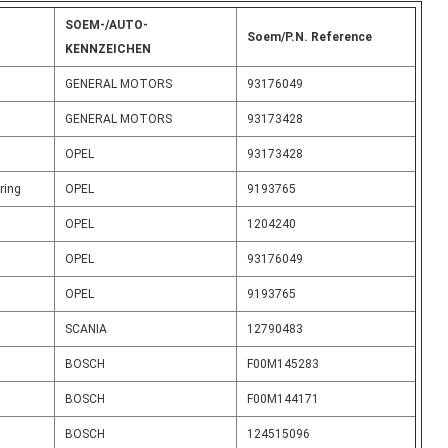
SOEM-/AUTO-
Soem/P.N. Reference
KENNZEICHEN
GENERAL MOTORS
93176049
GENERAL MOTORS
93173428
OPEL
93173428
ring
OPEL
9193765
OPEL
1204240
OPEL
93176049
OPEL
9193765
SCANIA
12790483
BOSCH
F00M145283
BOSCH
F00M144171
BOSCH
124515096