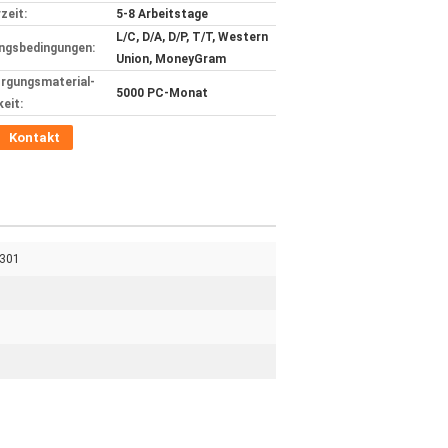
zeit:
5-8 Arbeitstage
L/C, D/A, D/P, T/T, Western
ngsbedingungen:
Union, MoneyGram
rgungsmaterial-
5000 PC-Monat
keit:
Kontakt
301