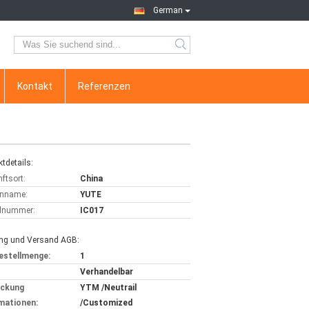
German
Kontakt
Referenzen
tdetails:
ftsort:
China
nname:
YUTE
lnummer:
IC017
ng und Versand AGB:
estellmenge:
1
Verhandelbar
ackung
YTM /Neutrail
mationen:
/Customized