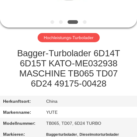
FABRIK-
AUSFLUG
Hochleistungs-Turbolader
QUALITÄTSKONTROLLE
Bagger-Turbolader 6D14T
TRETEN
6D15T KATO-ME032938
SIE
MASCHINE TB065 TD07
MIT
6D24 49175-00428
UNS
IN
Herkunftsort:
China
VERBINDUNG
Markenname:
YUTE
Modellnummer:
TB065, TD07, 6D24 TURBO
FORDERN
Markieren:
,
Baggerturbolader
Dieselmotorturbolader