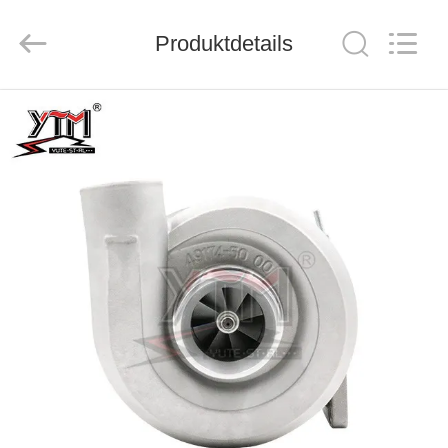
Motor(Guangzhou)
Mechanical
parts
Co.,
Produktdetails
Ltd..
All
Rights
Reserved.
HAUS
PRODUKTE
VIDEOS
VR
SHOW
ÜBER
UNS