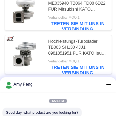
ME035940 TB064 TD08 6D22
FÜR Mitsubishi KATO
verschieden
Verhandelbar MOQ:1
TRETEN SIE MIT UNS IN
VERBINDUNG
Hochleistungs-Turbolader
TB063 SH130 4JJ1
8981851951 FÜR KATO Isuzu
industrielles RHF5
Verhandelbar MOQ:1
TRETEN SIE MIT UNS IN
VERBINDUNG
Amy Peng
Beliebte Kategorien
Alle
6:24 PM
Anlasser-Motor
Elektrostarter-Motor
Good day, what product are you looking for?