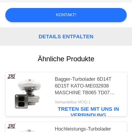
SIE EIN
ZITAT
KONTAKT!
SITEMAP
DETAILS ENTFALTEN
DATENSCHUTZRICHTLINIE
Ähnliche Produkte
Bagger-Turbolader 6D14T
6D15T KATO-ME032938
MASCHINE TB065 TD07
6D24 49175-00428
Verhandelbar MOQ:1
TRETEN SIE MIT UNS IN
VERBINDUNG
Hochleistungs-Turbolader