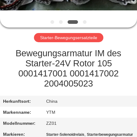
FABRIK-
AUSFLUG
Starter-Bewegungsersatzteile
QUALITÄTSKONTROLLE
Bewegungsarmatur IM des
TRETEN
Starter-24V Rotor 105
SIE
0001417001 0001417002
MIT
2004005023
UNS
IN
Herkunftsort:
China
VERBINDUNG
Markenname:
YTM
Modellnummer:
ZZ01
FORDERN
Markieren:
,
Starter-Solenoidrelais
Starterbewegungsarmatur