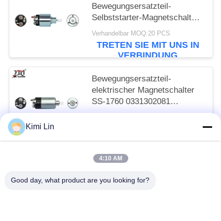
Bewegungsersatzteil-
Selbststarter-Magnetschalter
SS-1754 0331303231
Verhandelbar MOQ:20 PCS
TRETEN SIE MIT UNS IN
VERBINDUNG
Bewegungsersatzteil-
elektrischer Magnetschalter
SS-1760 0331302081
0331302084 des Starter-12V
Verhandelbar MOQ:20 PCS
Kimi Lin
TRETEN SIE MIT UNS IN
VERBINDUNG
4:10 AM
Beliebte Kategorien
Alle
Good day, what product are you looking for?
Anlasser-Motor
Elektrostarter-Motor