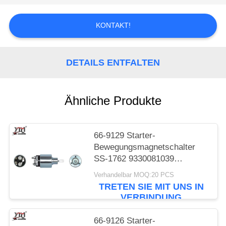
SIE EIN
ZITAT
KONTAKT!
SITEMAP
DETAILS ENTFALTEN
DATENSCHUTZRICHTLINIE
Ähnliche Produkte
66-9129 Starter-
Bewegungsmagnetschalter
SS-1762 9330081039
2339303270 elektrische 12V
Verhandelbar MOQ:20 PCS
Maschinenteile
TRETEN SIE MIT UNS IN
VERBINDUNG
66-9126 Starter-