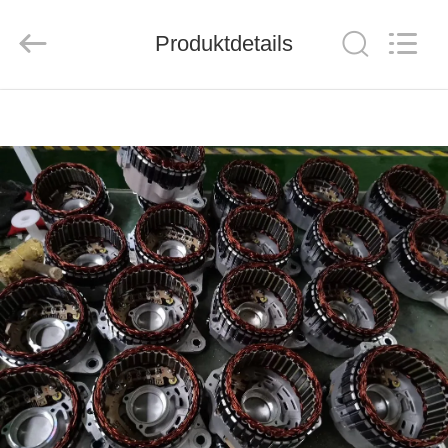
Motor(Guangzhou)
Mechanical
parts
Co.,
Produktdetails
Ltd..
All
Rights
Reserved.
HAUS
PRODUKTE
VIDEOS
VR
SHOW
ÜBER
UNS