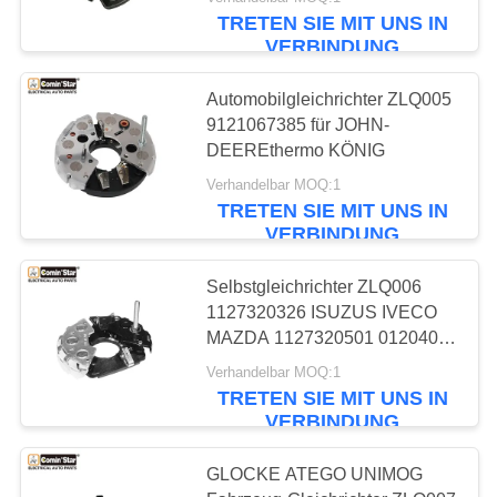
TRETEN SIE MIT UNS IN
FABRIK-
VERBINDUNG
AUSFLUG
Automobilgleichrichter ZLQ005
9121067385 für JOHN-
QUALITÄTSKONTROLLE
DEEREthermo KÖNIG
Verhandelbar MOQ:1
TRETEN SIE MIT UNS IN
TRETEN
VERBINDUNG
SIE
MIT
Selbstgleichrichter ZLQ006
1127320326 ISUZUS IVECO
UNS
MAZDA 1127320501 0120400
IN
0120489
Verhandelbar MOQ:1
VERBINDUNG
TRETEN SIE MIT UNS IN
VERBINDUNG
FORDERN
GLOCKE ATEGO UNIMOG