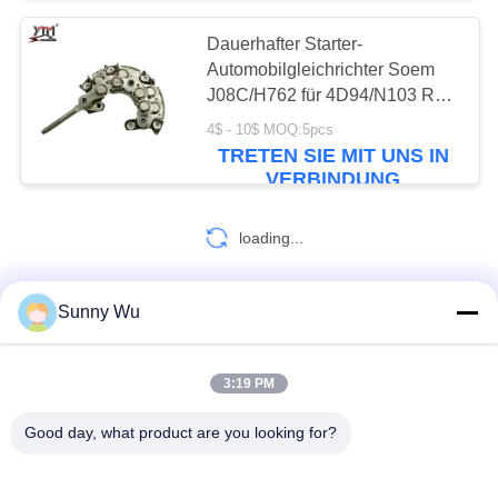
Dauerhafter Starter-
Automobilgleichrichter Soem
J08C/H762 für 4D94/N103 R60
- 7
4$ - 10$ MOQ:5pcs
TRETEN SIE MIT UNS IN
VERBINDUNG
loading...
Sunny Wu
KONTAKT!
3:19 PM
Beliebte Kategorien
Alle
Good day, what product are you looking for?
Anlasser-Motor
Elektrostarter-Motor