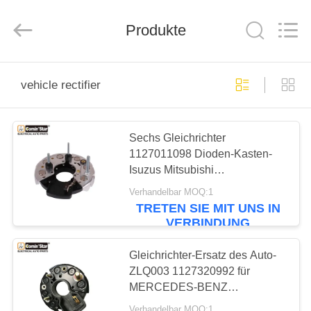
Motor(Guangzhou)
Mechanical
parts
Co.,
Produkte
Ltd..
All
Rights
Reserved.
HAUS
vehicle rectifier
PRODUKTE
Sechs Gleichrichter
1127011098 Dioden-Kasten-
VIDEOS
Isuzus Mitsubishi
Standardgröße 1127320599
Verhandelbar MOQ:1
VR
0120489
TRETEN SIE MIT UNS IN
VERBINDUNG
SHOW
Gleichrichter-Ersatz des Auto-
ÜBER
ZLQ003 1127320992 für
MERCEDES-BENZ
UNS
M8+M5+M4
Verhandelbar MOQ:1