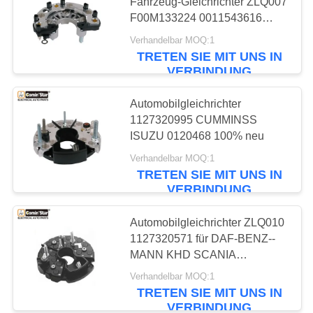
SIE EIN
Fahrzeug-Gleichrichter ZLQ007
F00M133224 0011543616
ZITAT
0124555
Verhandelbar MOQ:1
TRETEN SIE MIT UNS IN
SITEMAP
VERBINDUNG
Automobilgleichrichter
DATENSCHUTZRICHTLINIE
1127320995 CUMMINSS
ISUZU 0120468 100% neu
Verhandelbar MOQ:1
TRETEN SIE MIT UNS IN
VERBINDUNG
Automobilgleichrichter ZLQ010
1127320571 für DAF-BENZ--
MANN KHD SCANIA
CUMMINS-DEUTZ IVECO
Verhandelbar MOQ:1
TRETEN SIE MIT UNS IN
VERBINDUNG